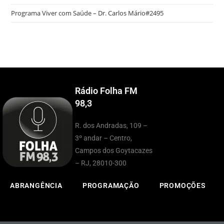
Programa Viver com Saúde – Dr. Carlos Mário#2495
Rádio Folha FM
98,3
R. dos Andradas, 109 –
3º andar – Centro,
Campos dos Goytacazes
– RJ, 28010-300
ABRANGÊNCIA
PROGRAMAÇÃO
PROMOÇÕES