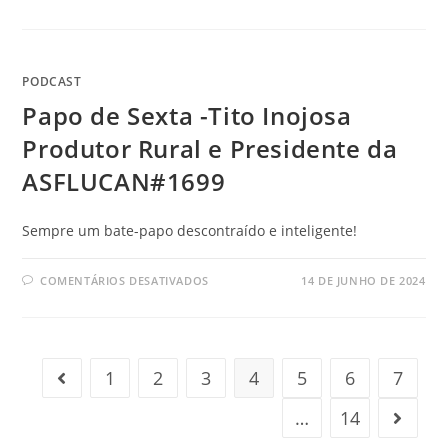
PODCAST
Papo de Sexta -Tito Inojosa
Produtor Rural e Presidente da
ASFLUCAN#1699
Sempre um bate-papo descontraído e inteligente!
COMENTÁRIOS DESATIVADOS
14 DE JUNHO DE 2024
1
2
3
4
5
6
7
…
14