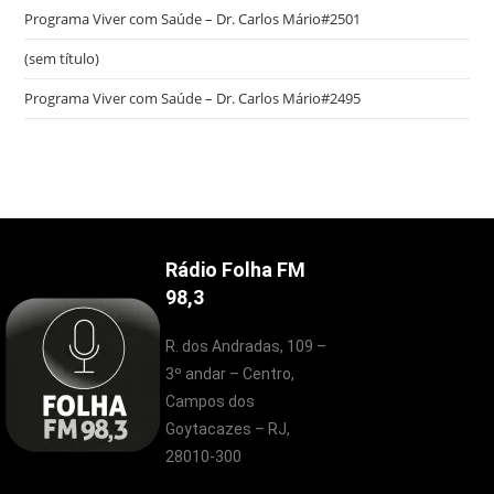
Programa Viver com Saúde – Dr. Carlos Mário#2501
(sem título)
Programa Viver com Saúde – Dr. Carlos Mário#2495
Rádio Folha FM
98,3
R. dos Andradas, 109 –
3º andar – Centro,
Campos dos
Goytacazes – RJ,
28010-300