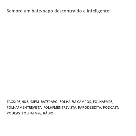
Sempre um bate-papo descontraído e inteligente!
TAGS
:
98
,
98.3
,
98FM
,
BATEPAPO
,
FOLHA FM CAMPOS
,
FOLHAFM98
,
FOLHAFMENTREVISTA
,
FOLHFMENTREVISTA
,
PAPODESEXTA
,
PODCAST
,
PODCASTFOLHAFM98
,
RÁDIO