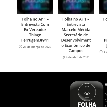
Folha no Ar 1 –
Folha no Ar 1 –
Fo
Entrevista Com
Entrevista
Ex-Vereador
Marcelo Mérida
Thiago
Secretário de
Ferrugem.#941
Desenvolviment
P
o Econômico de
23 de março de 2022
Campos
4 
8 de abril de 2021
R
R
C
3