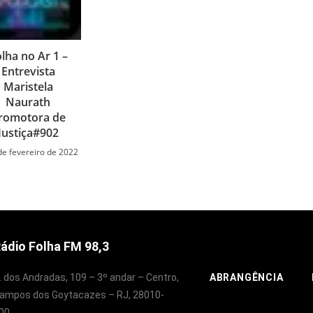
lha no Ar 1 –
Entrevista
Maristela
Naurath
romotora de
Justiça#902
de fevereiro de 2022
ádio Folha FM 98,3
. dos Andradas, 109 – 3º andar – Centro,
ABRANGÊNCIA
ampos dos Goytacazes – RJ, 28010-
00