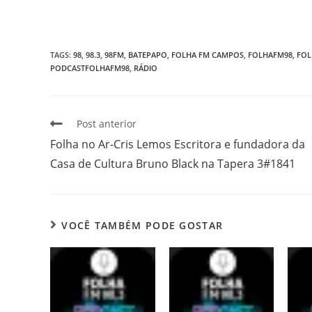
TAGS
:
98
,
98.3
,
98FM
,
BATEPAPO
,
FOLHA FM CAMPOS
,
FOLHAFM98
,
FOL
PODCASTFOLHAFM98
,
RÁDIO
Post anterior
Folha no Ar-Cris Lemos Escritora e fundadora da
Casa de Cultura Bruno Black na Tapera 3#1841
VOCÊ TAMBÉM PODE GOSTAR