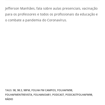
Jefferson Manhães, fala sobre aulas presenciais, vacinação
para os professores e todos os profissionais da educação e
o combate a pandemia do Coronavírus.
TAGS
:
98
,
98.3
,
98FM
,
FOLHA FM CAMPOS
,
FOLHAFM98
,
FOLHAFMENTREVISTA
,
FOLHANOAR1
,
PODCAST
,
PODCASTFOLHAFM98
,
RÁDIO