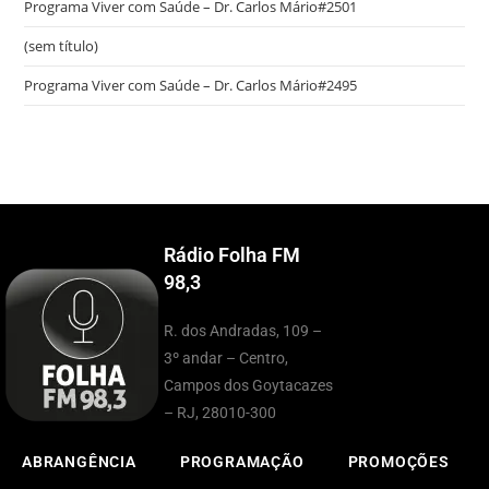
Programa Viver com Saúde – Dr. Carlos Mário#2501
(sem título)
Programa Viver com Saúde – Dr. Carlos Mário#2495
Rádio Folha FM
98,3
R. dos Andradas, 109 –
3º andar – Centro,
Campos dos Goytacazes
– RJ, 28010-300
ABRANGÊNCIA
PROGRAMAÇÃO
PROMOÇÕES