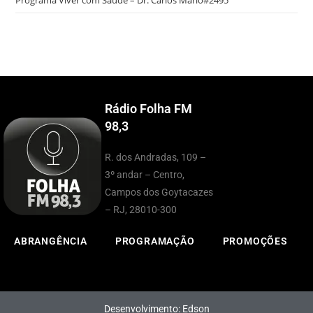
Programa Viver com Saúde – Dr. Carlos Mário#2495
Rádio Folha FM
98,3
R. dos Andradas, 109 –
3º andar – Centro,
Campos dos Goytacazes
– RJ, 28010-300
ABRANGÊNCIA
PROGRAMAÇÃO
PROMOÇÕES
Desenvolvimento: Edson