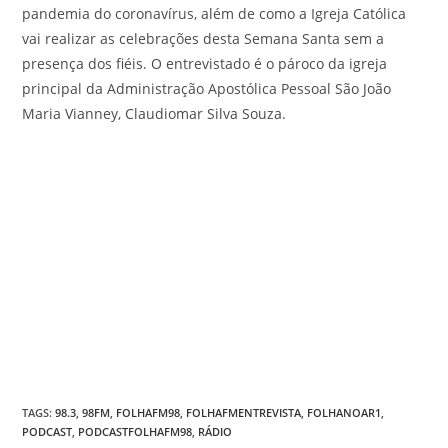
pandemia do coronavírus, além de como a Igreja Católica
vai realizar as celebrações desta Semana Santa sem a
presença dos fiéis. O entrevistado é o pároco da igreja
principal da Administração Apostólica Pessoal São João
Maria Vianney, Claudiomar Silva Souza.
TAGS
:
98.3
,
98FM
,
FOLHAFM98
,
FOLHAFMENTREVISTA
,
FOLHANOAR1
,
PODCAST
,
PODCASTFOLHAFM98
,
RÁDIO