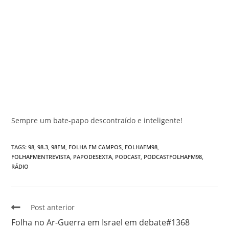
Sempre um bate-papo descontraído e inteligente!
TAGS
:
98
,
98.3
,
98FM
,
FOLHA FM CAMPOS
,
FOLHAFM98
,
FOLHAFMENTREVISTA
,
PAPODESEXTA
,
PODCAST
,
PODCASTFOLHAFM98
,
RÁDIO
Post anterior
Folha no Ar-Guerra em Israel em debate#1368