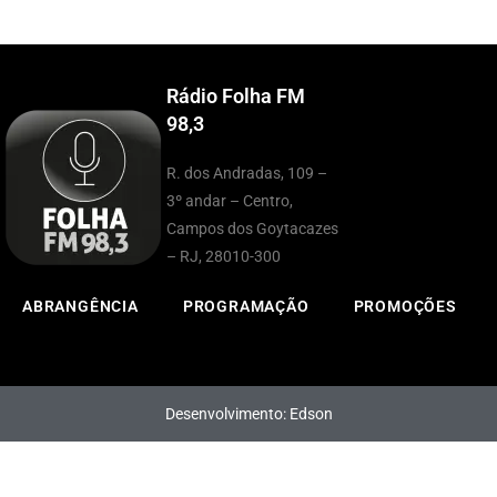
Rádio Folha FM
98,3
R. dos Andradas, 109 –
3º andar – Centro,
Campos dos Goytacazes
– RJ, 28010-300
ABRANGÊNCIA
PROGRAMAÇÃO
PROMOÇÕES
Desenvolvimento: Edson