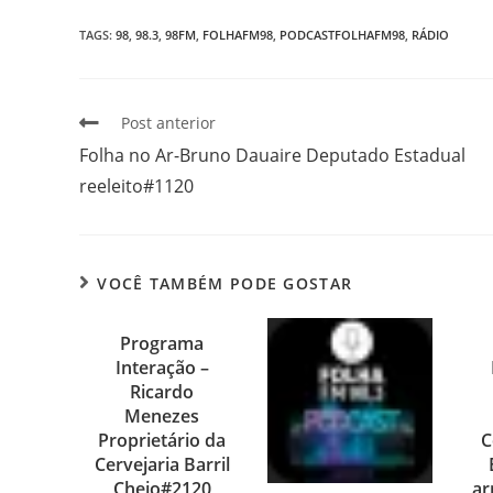
TAGS
:
98
,
98.3
,
98FM
,
FOLHAFM98
,
PODCASTFOLHAFM98
,
RÁDIO
Post anterior
Folha no Ar-Bruno Dauaire Deputado Estadual
reeleito#1120
VOCÊ TAMBÉM PODE GOSTAR
Programa
Interação –
Ricardo
Menezes
Proprietário da
C
Cervejaria Barril
Cheio#2120
ar