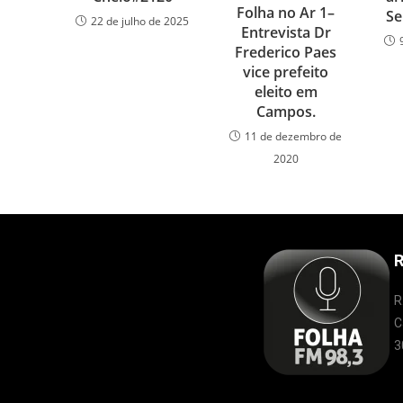
Folha no Ar 1–
Se
22 de julho de 2025
Entrevista Dr
Frederico Paes
vice prefeito
eleito em
Campos.
11 de dezembro de
2020
R
R
C
3