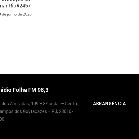
nar Rio#2457
9 de junho de 2026
ádio Folha FM 98,3
. dos Andradas, 109 – 3º andar – Centro,
ABRANGÊNCIA
ampos dos Goytacazes – RJ, 28010-
00