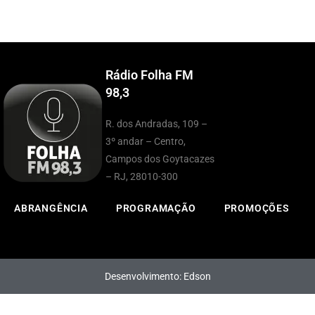
Rádio Folha FM
98,3
R. dos Andradas, 109 –
3º andar – Centro,
Campos dos Goytacazes
– RJ, 28010-300
ABRANGÊNCIA
PROGRAMAÇÃO
PROMOÇÕES
Desenvolvimento: Edson