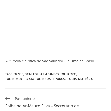
78ª Prova ciclística de São Salvador Ciclismo no Brasil
TAGS
:
98
,
98.3
,
98FM
,
FOLHA FM CAMPOS
,
FOLHAFM98
,
FOLHAFMENTREVISTA
,
FOLHANOAR1
,
PODCASTFOLHAFM98
,
RÁDIO
Post anterior
Folha no Ar-Mauro Silva – Secretário de