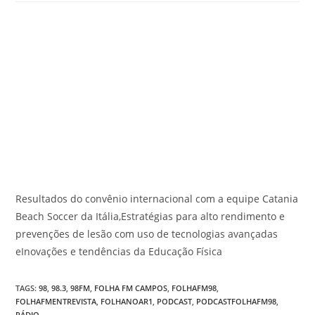
Resultados do convênio internacional com a equipe Catania
Beach Soccer da Itália,Estratégias para alto rendimento e
prevenções de lesão com uso de tecnologias avançadas
eInovações e tendências da Educação Física
TAGS
:
98
,
98.3
,
98FM
,
FOLHA FM CAMPOS
,
FOLHAFM98
,
FOLHAFMENTREVISTA
,
FOLHANOAR1
,
PODCAST
,
PODCASTFOLHAFM98
,
RÁDIO