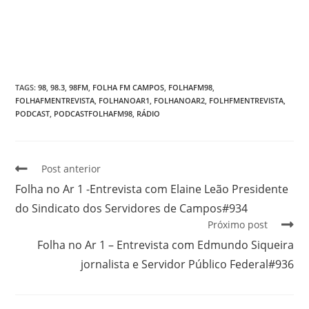
TAGS
:
98
,
98.3
,
98FM
,
FOLHA FM CAMPOS
,
FOLHAFM98
,
FOLHAFMENTREVISTA
,
FOLHANOAR1
,
FOLHANOAR2
,
FOLHFMENTREVISTA
,
PODCAST
,
PODCASTFOLHAFM98
,
RÁDIO
Post anterior
Folha no Ar 1 -Entrevista com Elaine Leão Presidente
do Sindicato dos Servidores de Campos#934
Próximo post
Folha no Ar 1 – Entrevista com Edmundo Siqueira
jornalista e Servidor Público Federal#936