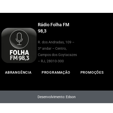
Rádio Folha FM
98,3
R. dos Andradas, 109 –
3º andar – Centro,
Campos dos Goytacazes
– RJ, 28010-300
ABRANGÊNCIA
PROGRAMAÇÃO
PROMOÇÕES
Desenvolvimento: Edson