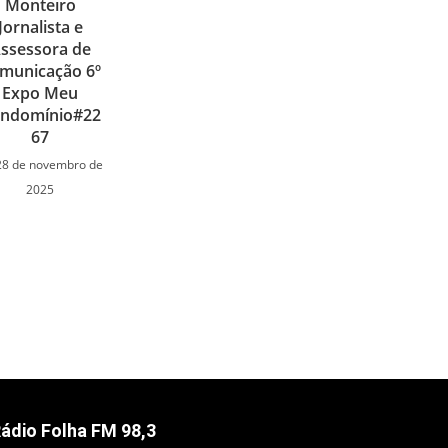
Monteiro
Jornalista e
ssessora de
municação 6º
Expo Meu
ndomínio#22
67
28 de novembro de
2025
ádio Folha FM 98,3