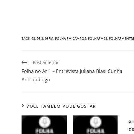
TAGS
:
98
,
98.3
,
98FM
,
FOLHA FM CAMPOS
,
FOLHAFM98
,
FOLHAFMENTRE
Post anterior
Folha no Ar 1 – Entrevista Juliana Blasi Cunha
Antropóloga
VOCÊ TAMBÉM PODE GOSTAR
Pr
de