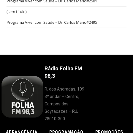
Programa Viver com Saúde – Dr. Carlos Mário#2501
(sem título)
Programa Viver com Saúde – Dr. Carlos Mário#2495
Rádio Folha FM
98,3
R. dos Andradas, 109 –
3º andar – Centro,
Campos dos
Goytacazes – RJ,
28010-300
ABRANGÊNCIA
PROGRAMAÇÃO
PROMOÇÕES