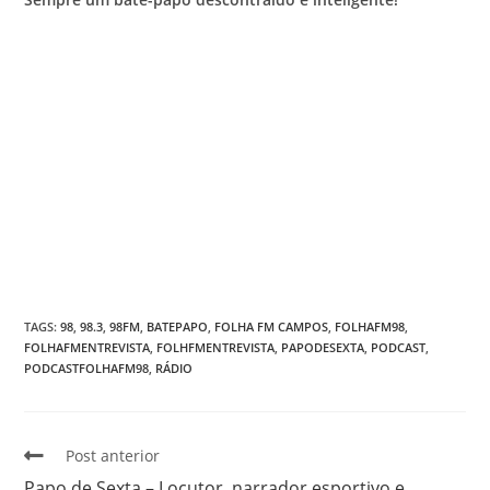
TAGS
:
98
,
98.3
,
98FM
,
BATEPAPO
,
FOLHA FM CAMPOS
,
FOLHAFM98
,
FOLHAFMENTREVISTA
,
FOLHFMENTREVISTA
,
PAPODESEXTA
,
PODCAST
,
PODCASTFOLHAFM98
,
RÁDIO
Post anterior
Papo de Sexta – Locutor, narrador esportivo e