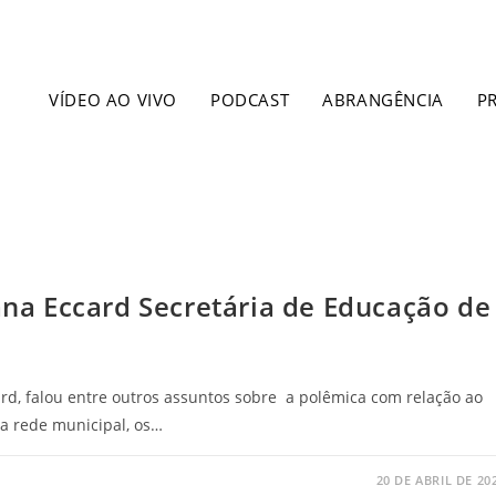
VÍDEO AO VIVO
PODCAST
ABRANGÊNCIA
P
iana Eccard Secretária de Educação de
rd, falou entre outros assuntos sobre a polêmica com relação ao
da rede municipal, os…
20 DE ABRIL DE 20