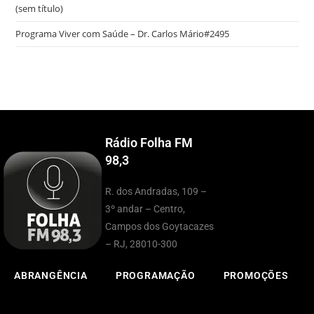
(sem título)
Programa Viver com Saúde – Dr. Carlos Mário#2495
Rádio Folha FM
98,3
R. dos Andradas, 109 –
3º andar – Centro,
Campos dos Goytacazes
– RJ, 28010-300
ABRANGÊNCIA
PROGRAMAÇÃO
PROMOÇÕES