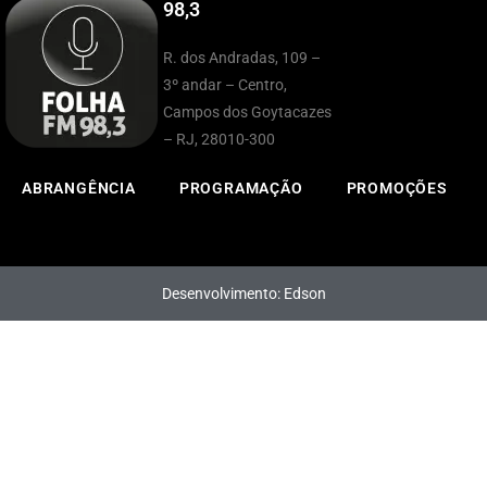
98,3
R. dos Andradas, 109 –
3º andar – Centro,
Campos dos Goytacazes
– RJ, 28010-300
ABRANGÊNCIA
PROGRAMAÇÃO
PROMOÇÕES
Desenvolvimento: Edson