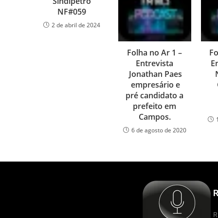
Sindipetro
NF#059
2 de abril de 2024
Folha no Ar 1 –
Fo
Entrevista
En
Jonathan Paes
empresário e
pré candidato a
prefeito em
Campos.
6 de agosto de 2020
R
R