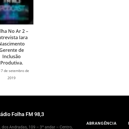
lha No Ar 2 –
trevista Iara
Nascimento
Gerente de
Inclusão
Produtiva.
17 de setembro de
2019
ádio Folha FM 98,3
ABRANGÊNCIA
. dos Andradas, 109 – 3º andar – Centro,