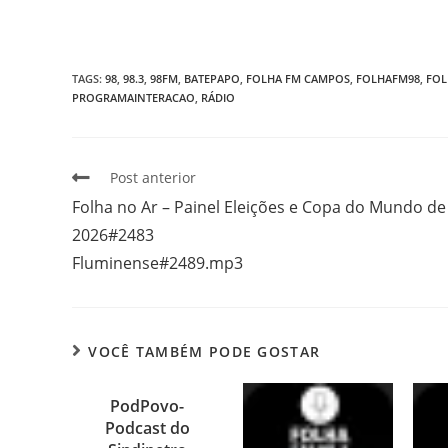
TAGS
:
98
,
98.3
,
98FM
,
BATEPAPO
,
FOLHA FM CAMPOS
,
FOLHAFM98
,
FOL
PROGRAMAINTERACAO
,
RÁDIO
Post anterior
Folha no Ar – Painel Eleições e Copa do Mundo de
2026#2483
Fluminense#2489.mp3
VOCÊ TAMBÉM PODE GOSTAR
PodPovo-
Podcast do