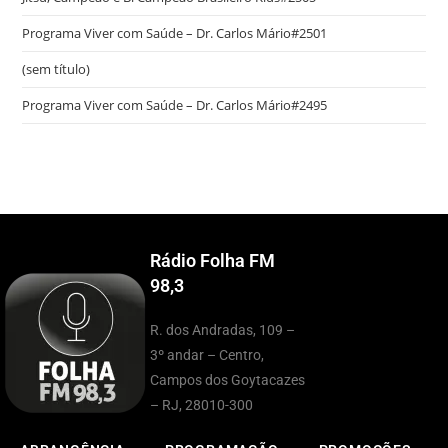
Programa Viver com Saúde – Dr. Carlos Mário#2501
(sem título)
Programa Viver com Saúde – Dr. Carlos Mário#2495
Rádio Folha FM
98,3
R. dos Andradas, 109 –
3º andar – Centro,
Campos dos Goytacazes
– RJ, 28010-300