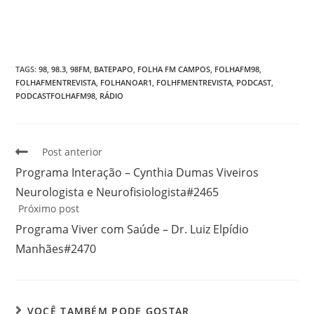
TAGS
:
98
,
98.3
,
98FM
,
BATEPAPO
,
FOLHA FM CAMPOS
,
FOLHAFM98
,
FOLHAFMENTREVISTA
,
FOLHANOAR1
,
FOLHFMENTREVISTA
,
PODCAST
,
PODCASTFOLHAFM98
,
RÁDIO
Post anterior
Programa Interação – Cynthia Dumas Viveiros
Neurologista e Neurofisiologista#2465
Próximo post
Programa Viver com Saúde – Dr. Luiz Elpídio
Manhães#2470
VOCÊ TAMBÉM PODE GOSTAR