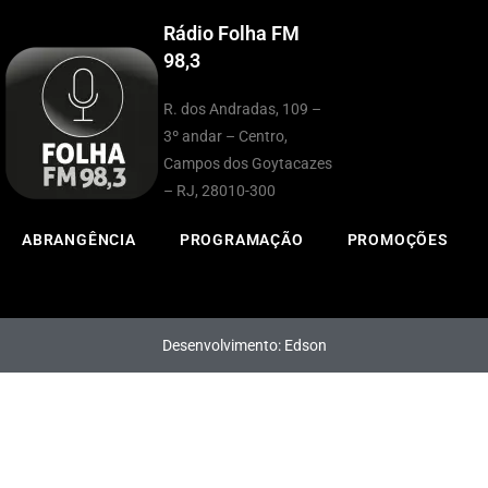
Rádio Folha FM
98,3
R. dos Andradas, 109 –
3º andar – Centro,
Campos dos Goytacazes
– RJ, 28010-300
ABRANGÊNCIA
PROGRAMAÇÃO
PROMOÇÕES
Desenvolvimento: Edson