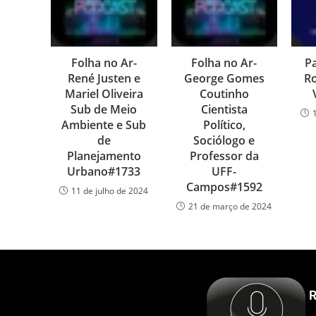
Folha no Ar-
Folha no Ar-
P
René Justen e
George Gomes
Ro
Mariel Oliveira
Coutinho
Sub de Meio
Cientista
Ambiente e Sub
Político,
de
Sociólogo e
Planejamento
Professor da
Urbano#1733
UFF-
Campos#1592
11 de julho de 2024
21 de março de 2024
R