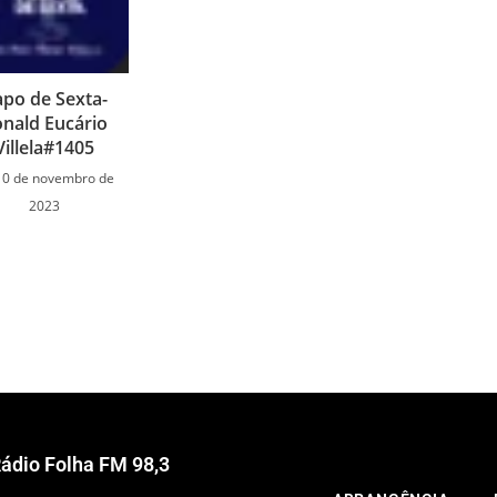
apo de Sexta-
nald Eucário
Villela#1405
10 de novembro de
2023
ádio Folha FM 98,3