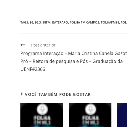
TAGS
:
98
,
98.3
,
98FM
,
BATEPAPO
,
FOLHA FM CAMPOS
,
FOLHAFM98
,
FOL
Post anterior
Programa Interação – Maria Cristina Canela Gazot
Pró – Reitora de pesquisa e Pós – Graduação da
UENF#2366
VOCÊ TAMBÉM PODE GOSTAR