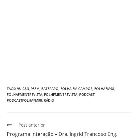
TAGS
:
98
,
98.3
,
98FM
,
BATEPAPO
,
FOLHA FM CAMPOS
,
FOLHAFM98
,
FOLHAFMENTREVISTA
,
FOLHFMENTREVISTA
,
PODCAST
,
PODCASTFOLHAFM98
,
RÁDIO
Post anterior
Programa Interação – Dra. Ingrid Trancoso Eng.