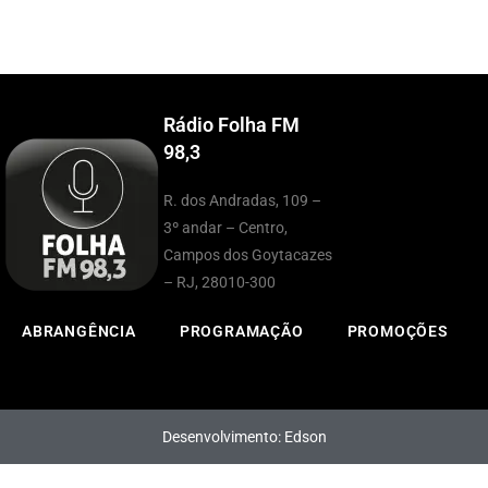
Rádio Folha FM
98,3
R. dos Andradas, 109 –
3º andar – Centro,
Campos dos Goytacazes
– RJ, 28010-300
ABRANGÊNCIA
PROGRAMAÇÃO
PROMOÇÕES
Desenvolvimento: Edson