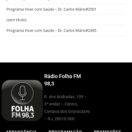
Programa Viver com Saúde – Dr. Carlos Mário#2501
(sem título)
Programa Viver com Saúde – Dr. Carlos Mário#2495
Rádio Folha FM
98,3
R. dos Andradas, 109 –
3º andar – Centro,
Campos dos Goytacazes
– RJ, 28010-300
ABRANGÊNCIA
PROGRAMAÇÃO
PROMOÇÕES