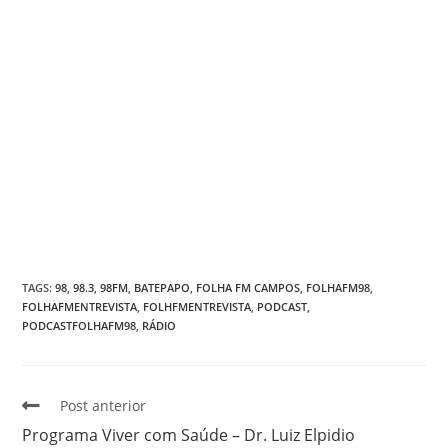
TAGS
:
98
,
98.3
,
98FM
,
BATEPAPO
,
FOLHA FM CAMPOS
,
FOLHAFM98
,
FOLHAFMENTREVISTA
,
FOLHFMENTREVISTA
,
PODCAST
,
PODCASTFOLHAFM98
,
RÁDIO
Post anterior
Programa Viver com Saúde – Dr. Luiz Elpidio