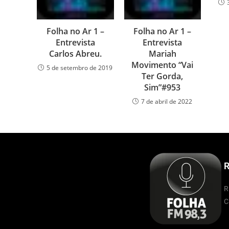
Folha no Ar 1 –
Folha no Ar 1 –
Entrevista
Entrevista
Carlos Abreu.
Mariah
Movimento “Vai
5 de setembro de 2019
Ter Gorda,
Sim”#953
7 de abril de 2022
R
R
C