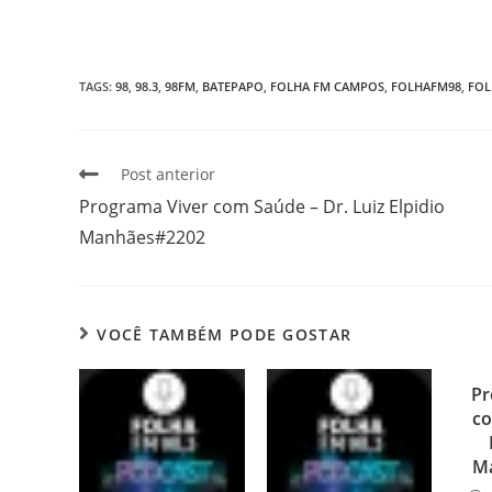
TAGS
:
98
,
98.3
,
98FM
,
BATEPAPO
,
FOLHA FM CAMPOS
,
FOLHAFM98
,
FOL
Post anterior
Programa Viver com Saúde – Dr. Luiz Elpidio
Manhães#2202
VOCÊ TAMBÉM PODE GOSTAR
Pr
co
M