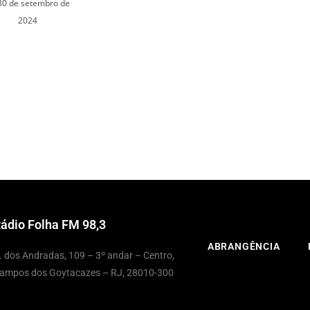
30 de setembro de
2024
ádio Folha FM 98,3
ABRANGÊNCIA
. dos Andradas, 109 – 3º andar – Centro,
ampos dos Goytacazes – RJ, 28010-300