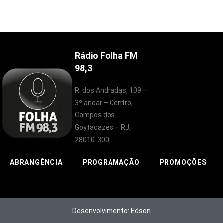
Rádio Folha FM
98,3
R. dos Andradas, 109 –
3º andar – Centro,
Campos dos
Goytacazes – RJ,
28010-300
ABRANGÊNCIA
PROGRAMAÇÃO
PROMOÇÕES
Desenvolvimento: Edson