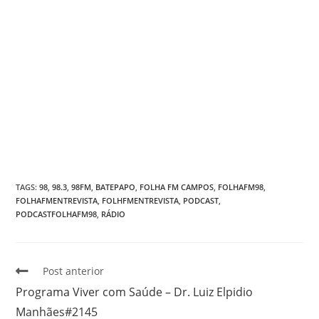
TAGS
:
98
,
98.3
,
98FM
,
BATEPAPO
,
FOLHA FM CAMPOS
,
FOLHAFM98
,
FOLHAFMENTREVISTA
,
FOLHFMENTREVISTA
,
PODCAST
,
PODCASTFOLHAFM98
,
RÁDIO
Post anterior
Programa Viver com Saúde – Dr. Luiz Elpidio
Manhães#2145