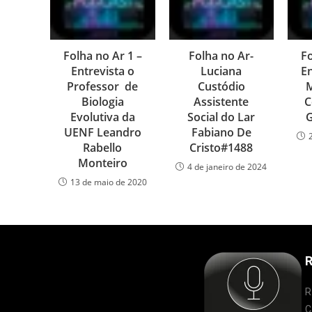
Folha no Ar 1 –
Folha no Ar-
Fo
Entrevista o
Luciana
En
Professor de
Custódio
M
Biologia
Assistente
C
Evolutiva da
Social do Lar
G
UENF Leandro
Fabiano De
Rabello
Cristo#1488
Monteiro
4 de janeiro de 2024
13 de maio de 2020
R
R
C