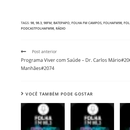
TAGS
:
98
,
98.3
,
98FM
,
BATEPAPO
,
FOLHA FM CAMPOS
,
FOLHAFM98
,
FOL
PODCASTFOLHAFM98
,
RÁDIO
Post anterior
Programa Viver com Saúde – Dr. Carlos Mário#20
Manhães#2074
VOCÊ TAMBÉM PODE GOSTAR