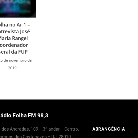
lha no Ar 1 –
trevista José
aria Rangel
oordenador
eral da FUP
25 de novembro de
2019
ádio Folha FM 98,3
. dos Andradas, 109 – 3º andar – Centro,
ABRANGÊNCIA
ampos dos Goytacazes – RJ, 28010-