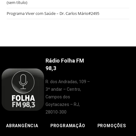
(sem título)
Programa Viver com Saúde – Dr. Carlos Mário#2495
Rádio Folha FM
98,3
R. dos Andradas, 109 –
3º andar – Centro,
Campos dos
Goytacazes – RJ,
28010-300
ABRANGÊNCIA
PROGRAMAÇÃO
PROMOÇÕES