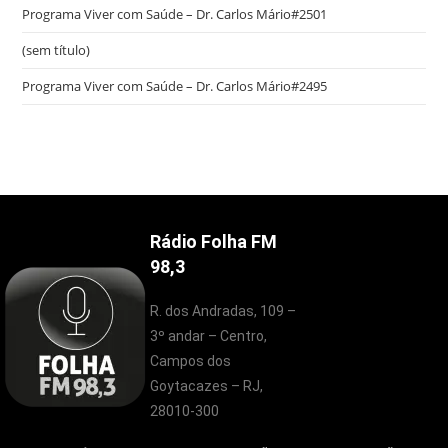
Programa Viver com Saúde – Dr. Carlos Mário#2501
(sem título)
Programa Viver com Saúde – Dr. Carlos Mário#2495
Rádio Folha FM
98,3
R. dos Andradas, 109 –
3º andar – Centro,
Campos dos
Goytacazes – RJ,
28010-300