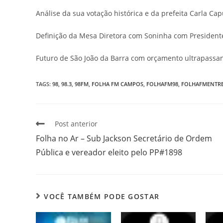
Análise da sua votação histórica e da prefeita Carla Capu
Definição da Mesa Diretora com Soninha com President
Futuro de São João da Barra com orçamento ultrapassan
TAGS
:
98
,
98.3
,
98FM
,
FOLHA FM CAMPOS
,
FOLHAFM98
,
FOLHAFMENTRE
Post anterior
Folha no Ar – Sub Jackson Secretário de Ordem
Pública e vereador eleito pelo PP#1898
VOCÊ TAMBÉM PODE GOSTAR