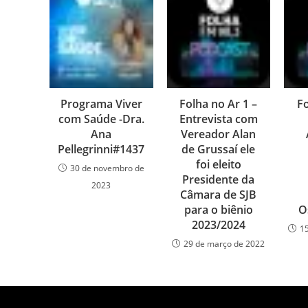
Programa Viver
Folha no Ar 1 –
Fo
com Saúde -Dra.
Entrevista com
Ana
Vereador Alan
Pellegrinni#1437
de Grussaí ele
foi eleito
30 de novembro de
Presidente da
2023
Câmara de SJB
para o biênio
O
2023/2024
1
29 de março de 2022