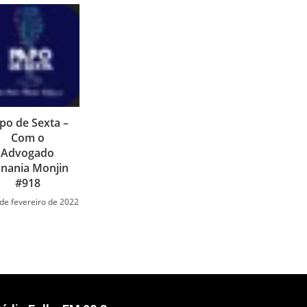
po de Sexta –
Com o
Advogado
nania Monjin
#918
de fevereiro de 2022