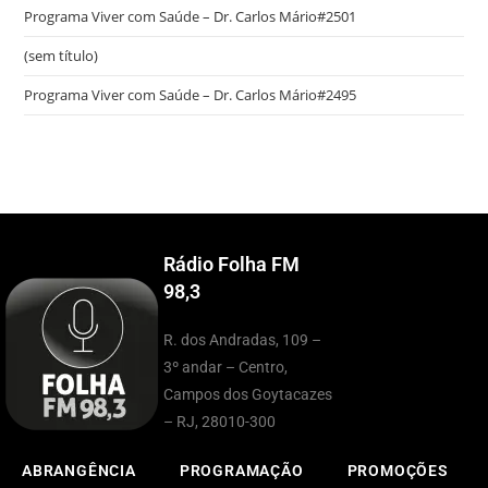
Programa Viver com Saúde – Dr. Carlos Mário#2501
(sem título)
Programa Viver com Saúde – Dr. Carlos Mário#2495
Rádio Folha FM
98,3
R. dos Andradas, 109 –
3º andar – Centro,
Campos dos Goytacazes
– RJ, 28010-300
ABRANGÊNCIA
PROGRAMAÇÃO
PROMOÇÕES