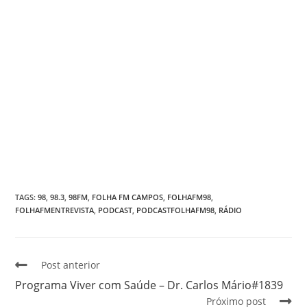
TAGS
:
98
,
98.3
,
98FM
,
FOLHA FM CAMPOS
,
FOLHAFM98
,
FOLHAFMENTREVISTA
,
PODCAST
,
PODCASTFOLHAFM98
,
RÁDIO
Post anterior
Programa Viver com Saúde – Dr. Carlos Mário#1839
Próximo post