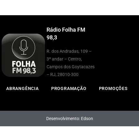
Rádio Folha FM
98,3
R. dos Andradas, 109 –
3º andar – Centro,
Campos dos Goytacazes
– RJ, 28010-300
ABRANGÊNCIA
PROGRAMAÇÃO
PROMOÇÕES
Desenvolvimento: Edson