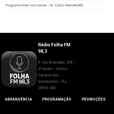
Programa Viver com Saúde – Dr. Carlos Mário#2495
Rádio Folha FM
98,3
R. dos Andradas, 109 –
3º andar – Centro,
Campos dos
Goytacazes – RJ,
28010-300
ABRANGÊNCIA
PROGRAMAÇÃO
PROMOÇÕES