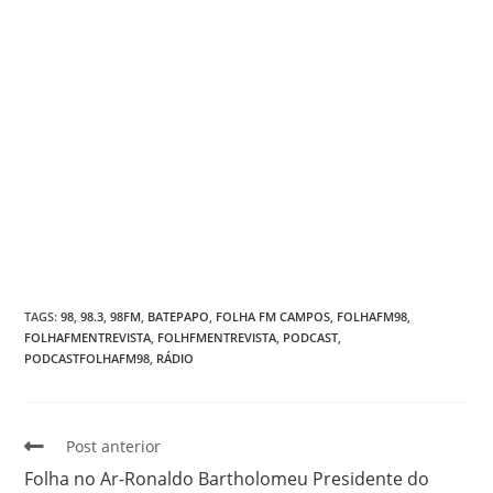
TAGS
:
98
,
98.3
,
98FM
,
BATEPAPO
,
FOLHA FM CAMPOS
,
FOLHAFM98
,
FOLHAFMENTREVISTA
,
FOLHFMENTREVISTA
,
PODCAST
,
PODCASTFOLHAFM98
,
RÁDIO
Post anterior
Folha no Ar-Ronaldo Bartholomeu Presidente do