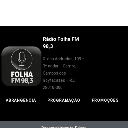
Rádio Folha FM
98,3
R. dos Andradas, 109 –
3º andar – Centro,
Campos dos
Goytacazes – RJ,
28010-300
ABRANGÊNCIA
PROGRAMAÇÃO
PROMOÇÕES