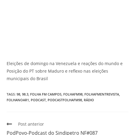
Eleições de domingo na Venezuela e reações do mundo e
Posição do PT sobre Maduro e reflexo nas eleições
municipais do Brasil
TAGS
:
98
,
98.3
,
FOLHA FM CAMPOS
,
FOLHAFM98
,
FOLHAFMENTREVISTA
,
FOLHANOAR1
,
PODCAST
,
PODCASTFOLHAFM98
,
RÁDIO
Post anterior
PodPovo-Podcast do Sindipetro NF#087