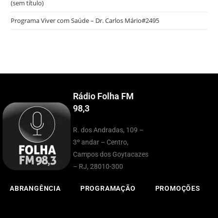
(sem título)
Programa Viver com Saúde – Dr. Carlos Mário#2495
Rádio Folha FM
98,3
R. dos Andradas, 109 –
3º andar – Centro,
Campos dos Goytacazes
– RJ, 28010-300
ABRANGÊNCIA
PROGRAMAÇÃO
PROMOÇÕES