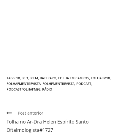
TAGS
:
98
,
98.3
,
98FM
,
BATEPAPO
,
FOLHA FM CAMPOS
,
FOLHAFM98
,
FOLHAFMENTREVISTA
,
FOLHFMENTREVISTA
,
PODCAST
,
PODCASTFOLHAFM98
,
RÁDIO
Post anterior
Folha no Ar-Dra Helen Espírito Santo
Oftalmologista#1727