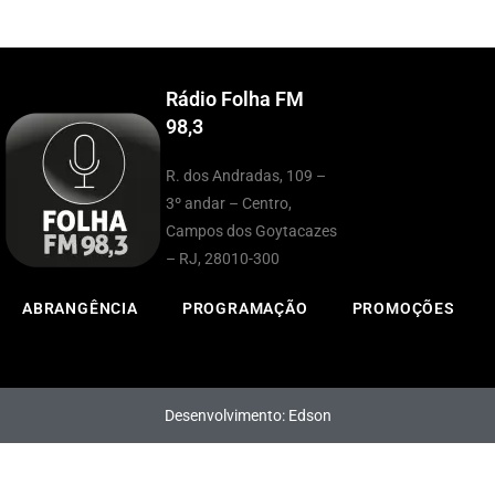
Rádio Folha FM
98,3
R. dos Andradas, 109 –
3º andar – Centro,
Campos dos Goytacazes
– RJ, 28010-300
ABRANGÊNCIA
PROGRAMAÇÃO
PROMOÇÕES
Desenvolvimento: Edson