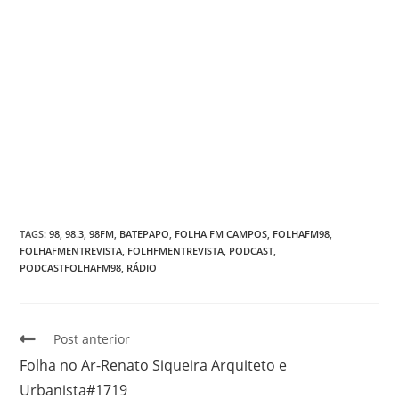
TAGS
:
98
,
98.3
,
98FM
,
BATEPAPO
,
FOLHA FM CAMPOS
,
FOLHAFM98
,
FOLHAFMENTREVISTA
,
FOLHFMENTREVISTA
,
PODCAST
,
PODCASTFOLHAFM98
,
RÁDIO
Post anterior
Folha no Ar-Renato Siqueira Arquiteto e
Urbanista#1719