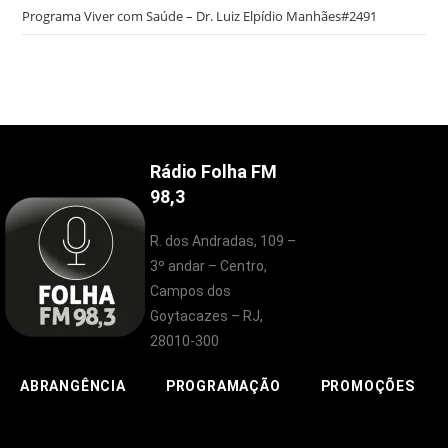
Programa Viver com Saúde – Dr. Luiz Elpídio Manhães#2491
Rádio Folha FM
98,3
R. dos Andradas, 109 –
3º andar – Centro,
Campos dos
Goytacazes – RJ,
28010-300
ABRANGÊNCIA
PROGRAMAÇÃO
PROMOÇÕES