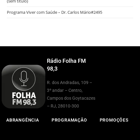
(sem título)
Programa Viver com Saúde – Dr. Carlos Mário#2495
Rádio Folha FM
98,3
R. dos Andradas, 109 –
3º andar – Centro,
Campos dos Goytacazes
– RJ, 28010-300
ABRANGÊNCIA
PROGRAMAÇÃO
PROMOÇÕES