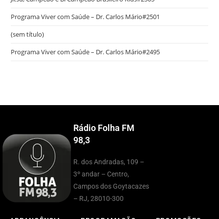
Programa Viver com Saúde – Dr. Carlos Mário#2501
(sem título)
Programa Viver com Saúde – Dr. Carlos Mário#2495
Rádio Folha FM
98,3
R. dos Andradas, 109 –
3º andar – Centro,
Campos dos Goytacazes
– RJ, 28010-300