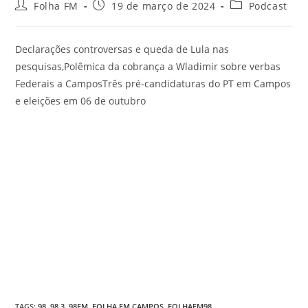
Folha FM
19 de março de 2024
Podcast
Declarações controversas e queda de Lula nas
pesquisas,Polêmica da cobrança a Wladimir sobre verbas
Federais a CamposTrês pré-candidaturas do PT em Campos
e eleições em 06 de outubro
TAGS
:
98
,
98.3
,
98FM
,
FOLHA FM CAMPOS
,
FOLHAFM98
,