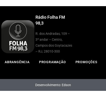
Rádio Folha FM
98,3
R. dos Andradas, 109 –
3º andar – Centro,
Campos dos Goytacazes
– RJ, 28010-300
ABRANGÊNCIA
PROGRAMAÇÃO
PROMOÇÕES
Desenvolvimento: Edson