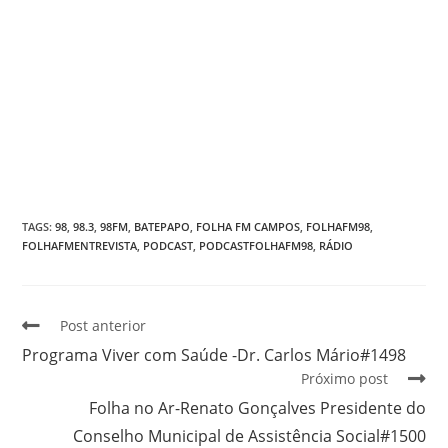
TAGS
:
98
,
98.3
,
98FM
,
BATEPAPO
,
FOLHA FM CAMPOS
,
FOLHAFM98
,
FOLHAFMENTREVISTA
,
PODCAST
,
PODCASTFOLHAFM98
,
RÁDIO
Post anterior
Programa Viver com Saúde -Dr. Carlos Mário#1498
Próximo post
Folha no Ar-Renato Gonçalves Presidente do
Conselho Municipal de Assistência Social#1500