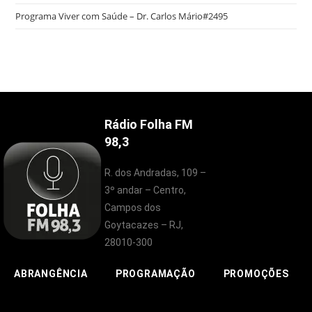
Programa Viver com Saúde – Dr. Carlos Mário#2495
Rádio Folha FM
98,3
R. dos Andradas, 109 –
3º andar – Centro,
Campos dos
Goytacazes – RJ,
28010-300
ABRANGÊNCIA
PROGRAMAÇÃO
PROMOÇÕES