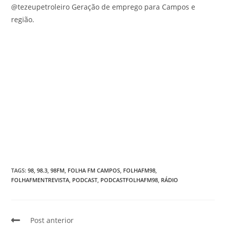
@tezeupetroleiro Geração de emprego para Campos e
região.
TAGS
:
98
,
98.3
,
98FM
,
FOLHA FM CAMPOS
,
FOLHAFM98
,
FOLHAFMENTREVISTA
,
PODCAST
,
PODCASTFOLHAFM98
,
RÁDIO
Post anterior