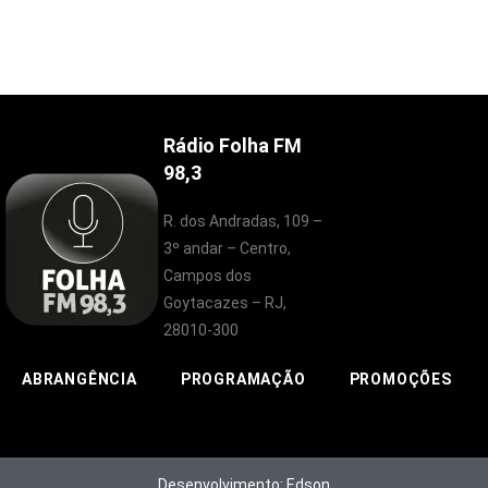
Rádio Folha FM
98,3
R. dos Andradas, 109 –
3º andar – Centro,
Campos dos
Goytacazes – RJ,
28010-300
ABRANGÊNCIA
PROGRAMAÇÃO
PROMOÇÕES
Desenvolvimento: Edson