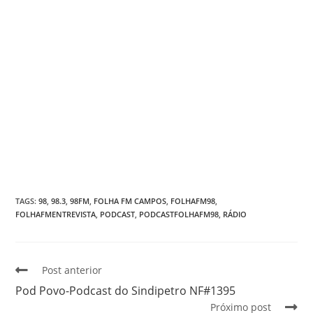
TAGS
:
98
,
98.3
,
98FM
,
FOLHA FM CAMPOS
,
FOLHAFM98
,
FOLHAFMENTREVISTA
,
PODCAST
,
PODCASTFOLHAFM98
,
RÁDIO
Post anterior
Pod Povo-Podcast do Sindipetro NF#1395
Próximo post