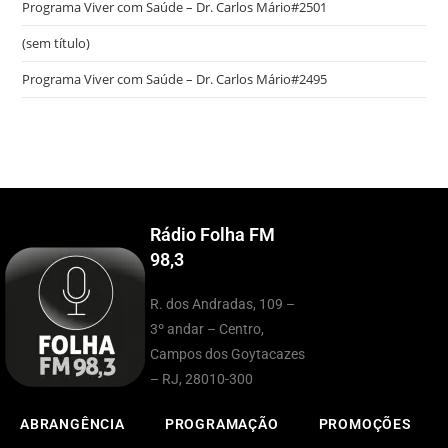
Programa Viver com Saúde – Dr. Carlos Mário#2501
(sem título)
Programa Viver com Saúde – Dr. Carlos Mário#2495
Rádio Folha FM
98,3
R. dos Andradas, 109 –
3º andar – Centro,
Campos dos Goytacazes
– RJ, 28010-300
ABRANGÊNCIA
PROGRAMAÇÃO
PROMOÇÕES