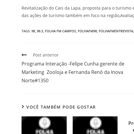
Revitalização do Cais da Lapa, proposta para o turism
das ações de turismo também em foco na região,Avaliaç
TAGS
:
98
,
98.3
,
FOLHA FM CAMPOS
,
FOLHAFM98
,
FOLHAFMENTREVISTA
,
Post anterior
Programa Interação -Felipe Cunha gerente de
Marketing Zooloja e Fernanda Renó da Inova
Norte#1350
VOCÊ TAMBÉM PODE GOSTAR
Pr