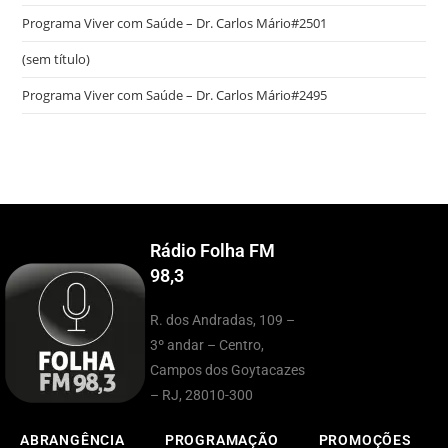
Programa Viver com Saúde – Dr. Carlos Mário#2501
(sem título)
Programa Viver com Saúde – Dr. Carlos Mário#2495
Rádio Folha FM
98,3
R. dos Andradas, 109 –
3º andar – Centro,
Campos dos Goytacazes
– RJ, 28010-300
ABRANGÊNCIA
PROGRAMAÇÃO
PROMOÇÕES