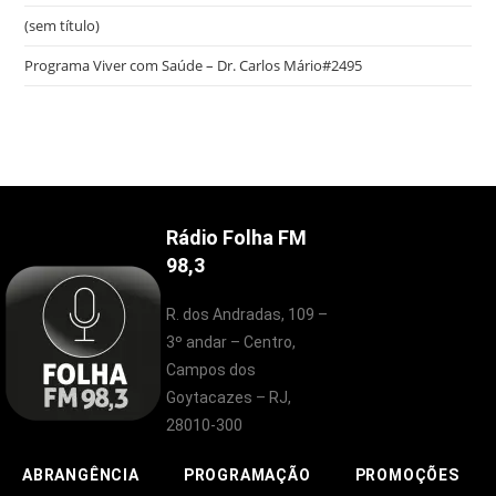
(sem título)
Programa Viver com Saúde – Dr. Carlos Mário#2495
Rádio Folha FM
98,3
R. dos Andradas, 109 –
3º andar – Centro,
Campos dos
Goytacazes – RJ,
28010-300
ABRANGÊNCIA
PROGRAMAÇÃO
PROMOÇÕES