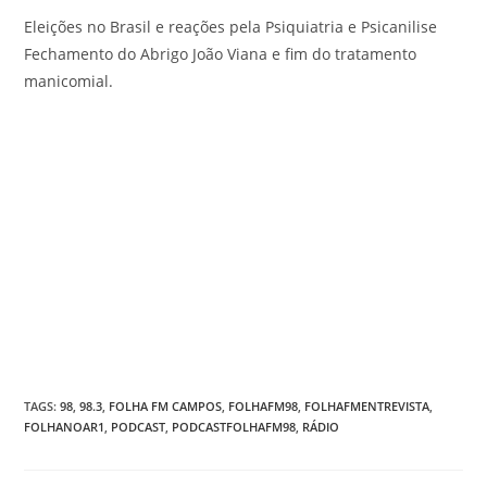
Eleições no Brasil e reações pela Psiquiatria e Psicanilise
Fechamento do Abrigo João Viana e fim do tratamento
manicomial.
TAGS
:
98
,
98.3
,
FOLHA FM CAMPOS
,
FOLHAFM98
,
FOLHAFMENTREVISTA
,
FOLHANOAR1
,
PODCAST
,
PODCASTFOLHAFM98
,
RÁDIO