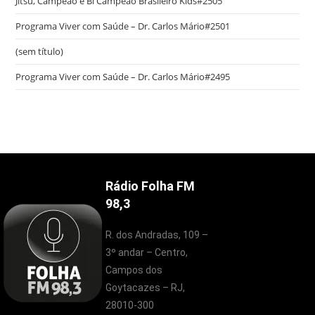
Jítsu, Campeão e Bi Campeão Brasileiro Kids#2505
Programa Viver com Saúde – Dr. Carlos Mário#2501
(sem título)
Programa Viver com Saúde – Dr. Carlos Mário#2495
Rádio Folha FM
98,3
R. dos Andradas, 109 –
3º andar – Centro,
Campos dos
Goytacazes – RJ,
28010-300