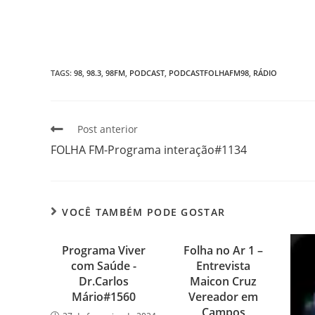
TAGS
:
98
,
98.3
,
98FM
,
PODCAST
,
PODCASTFOLHAFM98
,
RÁDIO
Post anterior
FOLHA FM-Programa interação#1134
VOCÊ TAMBÉM PODE GOSTAR
Programa Viver
Folha no Ar 1 –
com Saúde -
Entrevista
Dr.Carlos
Maicon Cruz
Mário#1560
Vereador em
Campos