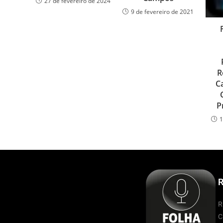
27 de fevereiro de 2024
9 de fevereiro de 2021
R
C
P
1
R
R
C