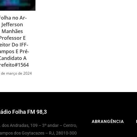
Folha no Ar-
Jefferson
Manhães
Professor E
eitor Do IFF-
ampos E Pré-
Candidato A
refeito#1564
 de março de 2024
ádio Folha FM 98,3
ABRANGÊNCIA
. dos Andradas, 109 – 3º andar – Centro,
ampos dos Goytacazes – RJ, 28010-300