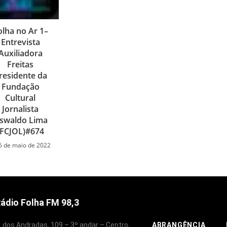
olha no Ar 1–
Entrevista
Auxiliadora
Freitas
residente da
Fundação
Cultural
Jornalista
swaldo Lima
(FCJOL)#674
5 de maio de 2022
ádio Folha FM 98,3
. dos Andradas, 109 – 3º andar – Centro,
ABRANGÊNCIA