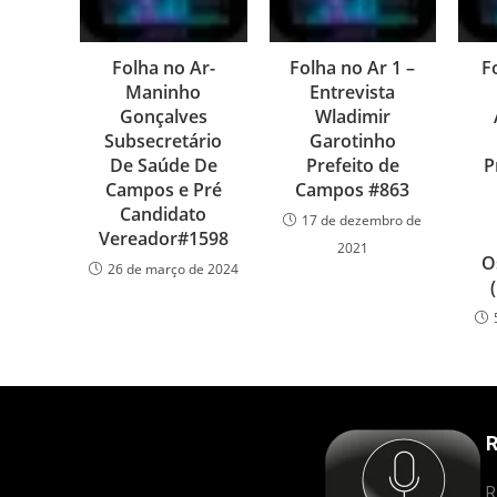
Folha no Ar-
Folha no Ar 1 –
F
Maninho
Entrevista
Gonçalves
Wladimir
Subsecretário
Garotinho
De Saúde De
Prefeito de
P
Campos e Pré
Campos #863
Candidato
17 de dezembro de
Vereador#1598
2021
O
26 de março de 2024
R
R