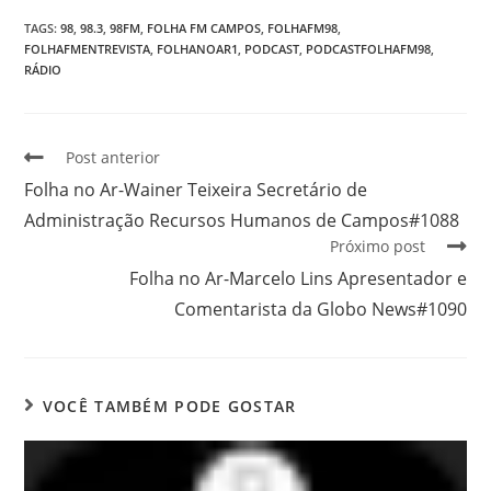
TAGS
:
98
,
98.3
,
98FM
,
FOLHA FM CAMPOS
,
FOLHAFM98
,
FOLHAFMENTREVISTA
,
FOLHANOAR1
,
PODCAST
,
PODCASTFOLHAFM98
,
RÁDIO
Post anterior
Folha no Ar-Wainer Teixeira Secretário de
Administração Recursos Humanos de Campos#1088
Próximo post
Folha no Ar-Marcelo Lins Apresentador e
Comentarista da Globo News#1090
VOCÊ TAMBÉM PODE GOSTAR